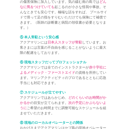
の傷害保険に加入しています。気の緩む南の島では
どん
なに気をつけていても
起こるのが小さな怪我や事故。そ
んなときでも安心です。極端な話をすれば、 プールサイ
ドで滑って足の指をすりむいただけでも保険にて補償で
きます。（医師の診断書と病院の領収書が必要となりま
す。）
⑤ 本人常駐という安心感
アクアマリンには
日本人スタッフが常駐
しています。お
客さまには言葉の不自由を感じることがないように最大
限の配慮をしております。
⑥ 現地スタッフだってプロフェッショナル
アクアマリンでは全てのインストラクターが
赤十字社に
よるメディック・ファーストエイド
の資格を所持してい
ます。マリンアクティビティのプロであるとともに応急
手当にも対応できます。
⑦ スケジュールが立てやすい
アクアマリンではあらかじめ、
どのくらいのお時間がか
かるか
の目安が立てられます。
次の予定にかぶらないよ
うに
ご希望のお時間までに調整可能なスケジュールを組
ませていただきます。
⑧ 現地のローカルオペレーターとの関係
おかげさまでアクアマリンはセブ島の現地オペレーター