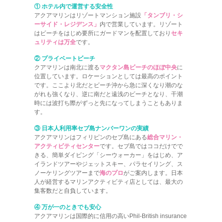
① ホテル内で運営する安全性
アクアマリンはリゾートマンション施設
「タンブリ・シ
ーサイド・レジデンス」
内で営業しています。リゾート
はビーチをはじめ要所にガードマンを配置しており
セキ
ュリティは万全
です。
② プライベートビーチ
クアマリンは南北に渡る
マクタン島ビーチのほぼ中央
に
位置しています。ロケーションとしては最高のポイント
です。ここより北だとビーチ沖から急に深くなり潮のな
がれも強くなり、逆に南だと遠浅のビーチとなり、干潮
時には波打ち際がずっと先になってしまうこともありま
す。
③ 日本人利用率セブ島ナンバーワンの実績
アクアマリンはフィリピンのセブ島にある
総合マリン・
アクティビティセンター
です。セブ島ではココだけでで
きる、簡単ダイビング「シーウォーカー」をはじめ、ア
イランドツアーやジェットスキー、パラセイリング、ス
ノーケリングツアーまで
海のプロ
がご案内します。日本
人が経営するマリンアクティビティ店としては、最大の
集客数だと自負しています。
④ 万が一のときでも安心
アクアマリンは国際的に信用の高いPhil-British insurance