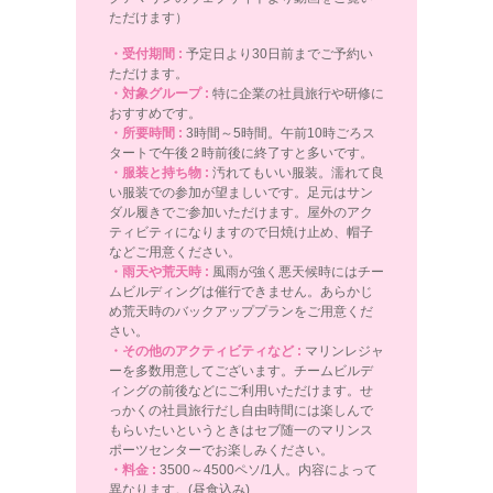
ただけます）
・受付期間 :
予定日より30日前までご予約い
ただけます。
・対象グループ :
特に企業の社員旅行や研修に
おすすめです。
・所要時間 :
3時間～5時間。午前10時ごろス
タートで午後２時前後に終了すと多いです。
・服装と持ち物 :
汚れてもいい服装。濡れて良
い服装での参加が望ましいです。足元はサン
ダル履きでご参加いただけます。屋外のアク
ティビティになりますので日焼け止め、帽子
などご用意ください。
・雨天や荒天時 :
風雨が強く悪天候時にはチー
ムビルディングは催行できません。あらかじ
め荒天時のバックアッププランをご用意くだ
さい。
・その他のアクティビティなど :
マリンレジャ
ーを多数用意してございます。チームビルデ
ィングの前後などにご利用いただけます。せ
っかくの社員旅行だし自由時間には楽しんで
もらいたいというときはセブ随一のマリンス
ポーツセンターでお楽しみください。
・料金 :
3500～4500ペソ/1人。内容によって
異なります。(昼食込み)