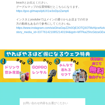
beachとお伝えください。
グーグルマップの位置情報だとこちらになります。
https://goo.gl/maps/ijdUX1w3oDpzZamp6
インスタとyoutubeではメインの通りからお店までの行き
方の動画もあるので参考にしてくださいね。
https://www.instagram.com/s/aGlnaGxpZ2h0OjE3OTQ3OTMzNjcwNz
story_media_id=3377614210852140194&igsh=MTFka25hcGdzaGE