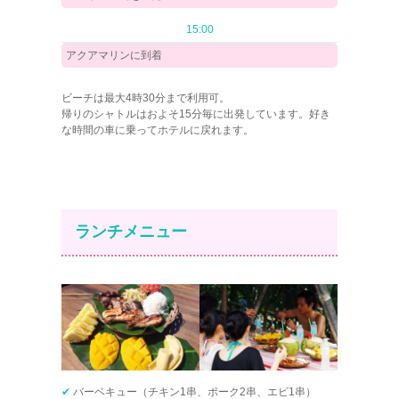
15:00
アクアマリンに到着
ビーチは最大4時30分まで利用可。
帰りのシャトルはおよそ15分毎に出発しています。好き
な時間の車に乗ってホテルに戻れます。
ランチメニュー
✔
バーベキュー（チキン1串、ポーク2串、エビ1串）