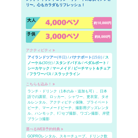
リ〜。心もカラダもリフレッシュ！
アクティビティ
アイランドツアー
(半日)
/
バナナボート
(15分)
/
ス
ノーケル
(30分) /
スタンドパドル
/
ペダルボート
/
シーカヤック
/
マーメイド
/
ビーチマット＆チェア
/
フラワーバス
/
スラックライン
こちらも込み！
ランチ・ドリンク（1本のみ・追加も可）、日本
語での講習、ロッカー、シャワー、更衣室、タオ
ルレンタル、アクティビティ保険、プライベート
ビーチ、マーメードビーチ、撮影用グッズレンタ
ル、ハンモック、I♡セブ撮影、ワゴン撮影、岸壁
ブランコ撮影
選べるWEB予約特典
GOPROレンタル、スキーチューブ、ドリンク飲