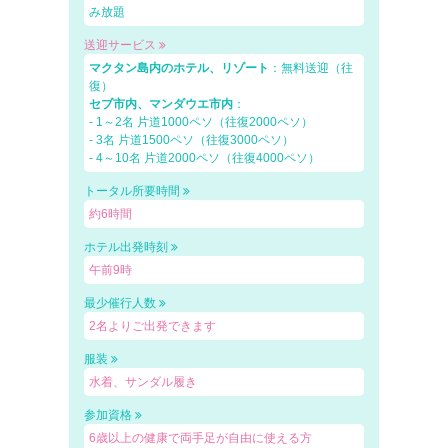
み放題
送迎サービス
マクタン島内のホテル、リゾート
：無料送迎（往
復）
セブ市内、マンダウエ市内
：
- 1～2名 片道1000ペソ（往復2000ペソ）
- 3名 片道1500ペソ（往復3000ペソ）
- 4～10名 片道2000ペソ（往復4000ペソ）
トータル所要時間
約6時間
ホテル出発時刻
午前9時
最少催行人数
2名よりご出発できます
服装
水着、サンダル履き
参加資格
6歳以上の健康で両手足が自由に使える方